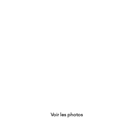
Zohra SADAOUI & Daniel
HUGUES
Voir les photos